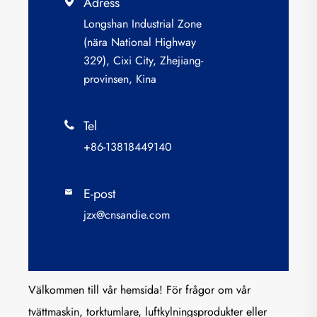
Adress

Longshan Industrial Zone
(nära National Highway
329), Cixi City, Zhejiang-
provinsen, Kina
Tel

+86-13818449140
E-post

jzx@cnsandie.com
Välkommen till vår hemsida! För frågor om vår
tvättmaskin, torktumlare, luftkylningsprodukter eller