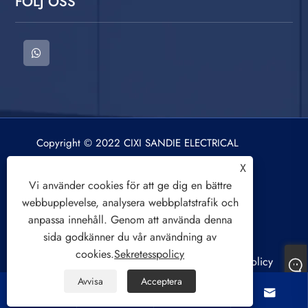
FÖLJ OSS
Copyright © 2022 CIXI SANDIE ELECTRICAL
APPLIANCE CO.,LTD. Tvättmaskin, centrifug,
X
luftkylningsfläkt. Alla rättigheter reserverade.
Vi använder cookies för att ge dig en bättre
webbupplevelse, analysera webbplatstrafik och
anpassa innehåll. Genom att använda denna
sida godkänner du vår användning av
cookies.
Sekretesspolicy
Links
Sitemap
RSS
XML
Sekretesspolicy
Avvisa
Acceptera



