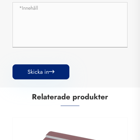
Skicka in

Relaterade produkter
Hot Top Loading tvättmaskin