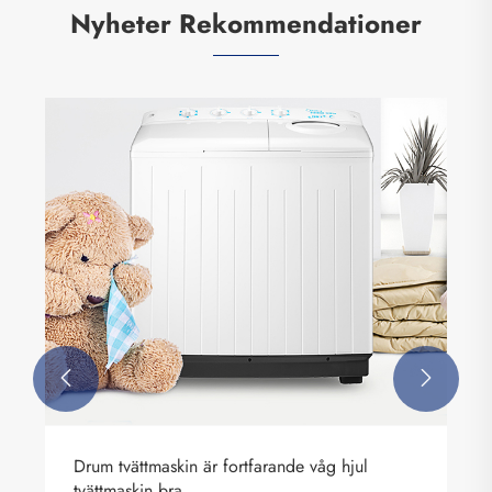
Nyheter Rekommendationer
Nytt val för myggmedel på sommaren: mini
myggdödare
Visa mer >>

