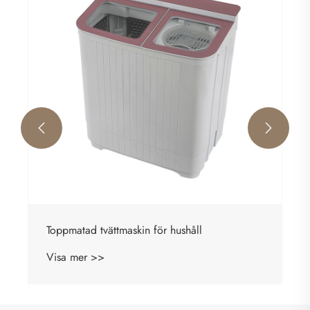
Visa mer >>

