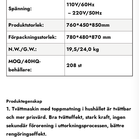
110V/60Hz
Spänning:
~ 220V/50Hz
Produktstorlek:
760*450*850mm
Förpackningsstorlek:
780*480*870 mm
N.W./G.W.:
19,5/24,0 kg
MOQ/40HQ-
208 st
behållare:
Produktegenskap
1. Tvättmaskin med toppmatning i hushållet är tvättbar
och mer prisvärd. Bra tvätteffekt, stark kraft, ingen
sekundär förorening i uttorkningsprocessen, bättre
rengöringseffekt.