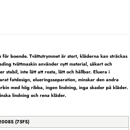
in för boende. Tvättutrymmet är stort, kläderna kan sträckas
oading tvättmaskin använder nytt material, säkert och
tabil, inte lätt att rosta, lätt och hållbar. Eluera i
parat fatdesign, elueringsseparation, minskar den andra
urbin med hög ribba, ingen lindning, inga skador på kläder.
inska lindning och rena kläder.
2008S (75FS)