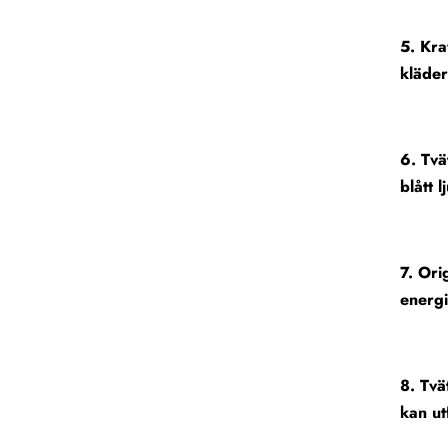
5. Kra
kläder
6. Tvä
blått 
7. Ori
energi
8. Tvä
kan ut