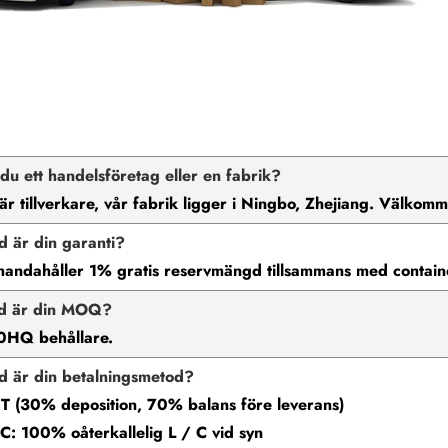
 du ett handelsföretag eller en fabrik?
i är tillverkare, vår fabrik ligger i Ningbo, Zhejiang. Välko
d är din garanti?
llhandahåller 1% gratis reservmängd tillsammans med contain
ad är din MOQ?
0HQ behållare.
d är din betalningsmetod?
 T (30% deposition, 70% balans före leverans)
 C: 100% oåterkallelig L / C vid syn