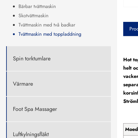
Bärbar tvättmaskin
Skotvättmaskin
Tvättmaskin med två badkar
Prod
Tvättmaskin med toppladdning
Spin torktumlare
Hot to
helt o
vacker
Värmare
separa
korsin
Ströml
Foot Spa Massager
Moed
Luftkylningsfläkt