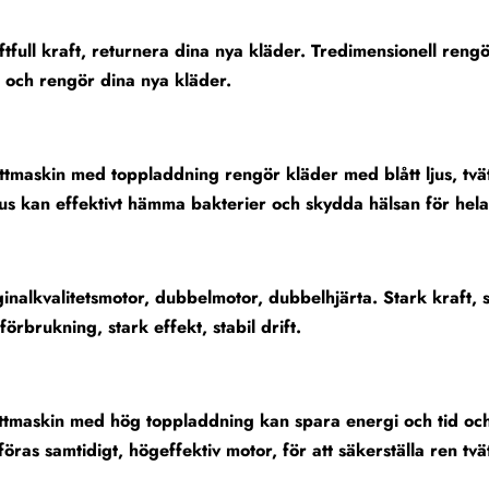
ftfull kraft, returnera dina nya kläder. Tredimensionell ren
 och rengör dina nya kläder.
ttmaskin med toppladdning rengör kläder med blått ljus, tvät
ljus kan effektivt hämma bakterier och skydda hälsan för hela
ginalkvalitetsmotor, dubbelmotor, dubbelhjärta. Stark kraft, st
förbrukning, stark effekt, stabil drift.
ttmaskin med hög toppladdning kan spara energi och tid och
föras samtidigt, högeffektiv motor, för att säkerställa ren t