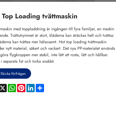
 Top Loading tvättmaskin
ttmaskin med toppladdning är ingången till fyra familjer, en maskin
ende. Tvättutrymmet är stort, kläderna kan sträckas helt och tvättas
äderna kan tvättas mer hälsosamt. Hot top loading tvättmaskin
er nytt material, säkert och vackert. Det nya PP-materialet används
 göra flygkroppen mer stabil, inte lätt att rosta, lätt och hållbar.
 i separata fat och torka snabbt.
Skicka förfrågan
acebook
X
WhatsApp
Pinterest
LinkedIn
Share