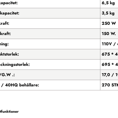
kapacitet:
6,5 kg
kapacitet:
3,5 kg
raft:
250 W
kraft:
150 W.
ing:
110V /
ktstorlek:
675 * 
ckningsstorlek:
695 * 
/G.W .:
17,0 / 
/ 40HQ behållare:
270 ST
tfunktioner