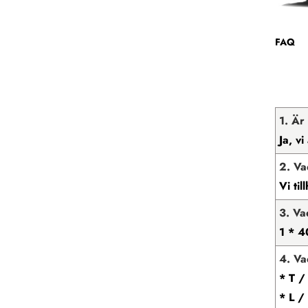
FAQ
1. Är
Ja, v
2. Va
Vi ti
3. V
1 * 4
4. Va
* T /
* L /