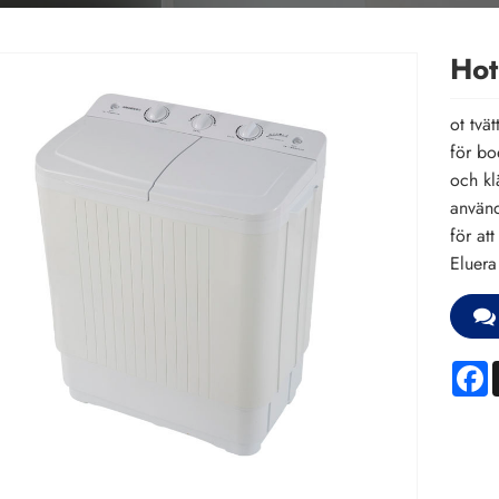
Hot
ot tvä
för bo
och kl
använd
för att
Eluera
F