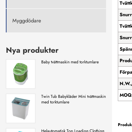
Tvätt
Snurr
Myggdödare
Tvättk
Snurr
Nya produkter
Spänn
Produ
Baby tvättmaskin med torktumlare
Förpa
N.W.
MOQ 
Twin Tub Babykläder Mini tvättmaskin
med torktumlare
Produk
Helautomatisk Top Loading Clothing