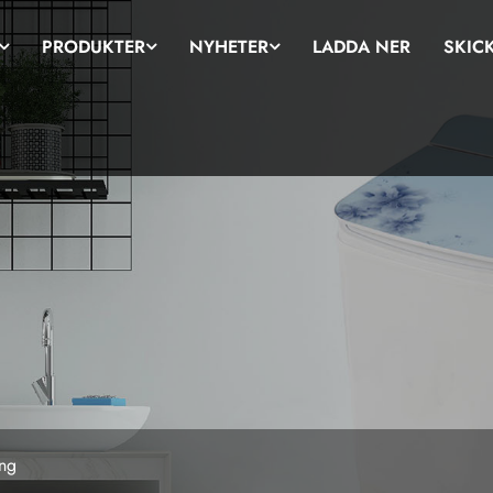
PRODUKTER
NYHETER
LADDA NER
SKIC
ing