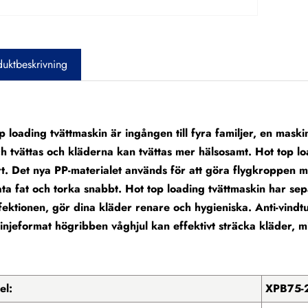
uktbeskrivning
p loading tvättmaskin är ingången till fyra familjer, en mask
ch tvättas och kläderna kan tvättas mer hälsosamt. Hot top l
t. Det nya PP-materialet används för att göra flygkroppen mer s
ta fat och torka snabbt. Hot top loading tvättmaskin har se
fektionen, gör dina kläder renare och hygieniska. Anti-vindt
injeformat högribben våghjul kan effektivt sträcka kläder, m
el:
XPB75-