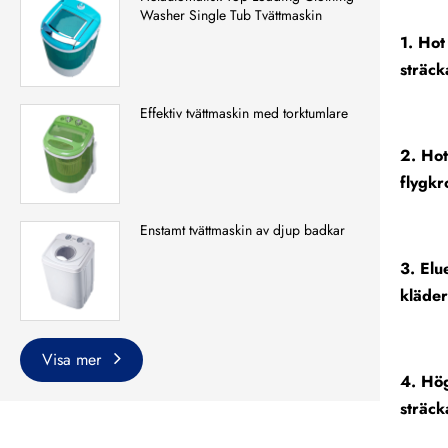
Washer Single Tub Tvättmaskin
1. Hot
sträck
Effektiv tvättmaskin med torktumlare
2. Hot
flygkro
Enstamt tvättmaskin av djup badkar
3. Elu
kläder
Visa mer
4. Hög
sträck