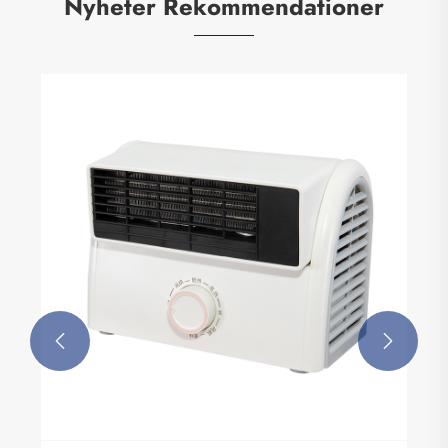
Nyheter Rekommendationer
Centrifugalkläder torktum
Visa mer >>

