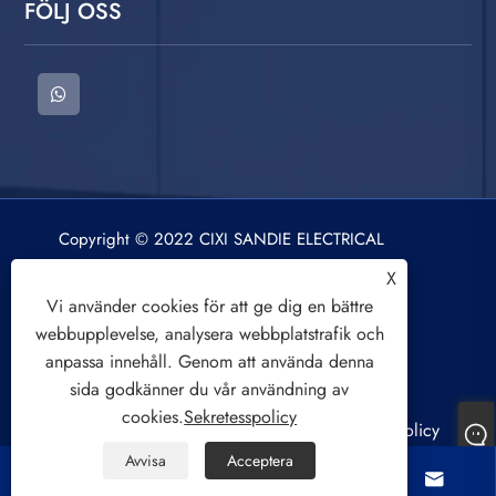
FÖLJ OSS
Copyright © 2022 CIXI SANDIE ELECTRICAL
APPLIANCE CO.,LTD. Tvättmaskin, centrifug,
X
luftkylningsfläkt. Alla rättigheter reserverade.
Vi använder cookies för att ge dig en bättre
webbupplevelse, analysera webbplatstrafik och
anpassa innehåll. Genom att använda denna
sida godkänner du vår användning av
cookies.
Sekretesspolicy
Links
Sitemap
RSS
XML
Sekretesspolicy
Avvisa
Acceptera



