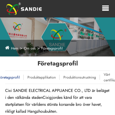
Hem
Om oss
Företagsprofil
Företagsprofil
Vårt
öretagsprofil
Produktapplikation
Produktionsutrustning
certifik
Cixi SANDIE ELECTRICAL APPLIANCE CO., LTD är beläget
i den välkända staden
Cixi
gjordes känd för att vara
startplatsen för världens största korsande bro över havet,
rikligt kallad Hangzhoubukten.