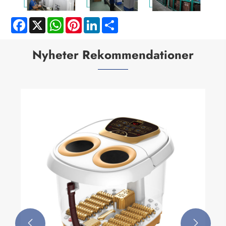
Facebook
X
WhatsApp
Pinterest
LinkedIn
Share
Nyheter Rekommendationer

