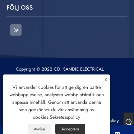
FÖLJ OSS
Copyright © 2022 CIXI SANDIE ELECTRICAL
APPLIANCE CO.,LTD. Tvättmaskin, centrifug,
X
luftkylningsfläkt. Alla rättigheter reserverade.
Vi använder cookies för att ge dig en bättre
webbupplevelse, analysera webbplatstrafik och
anpassa innehåll. Genom att använda denna
sida godkänner du vår användning av
cookies.
Sekretesspolicy
Links
Sitemap
RSS
XML
Sekretesspolicy
Avvisa
Acceptera