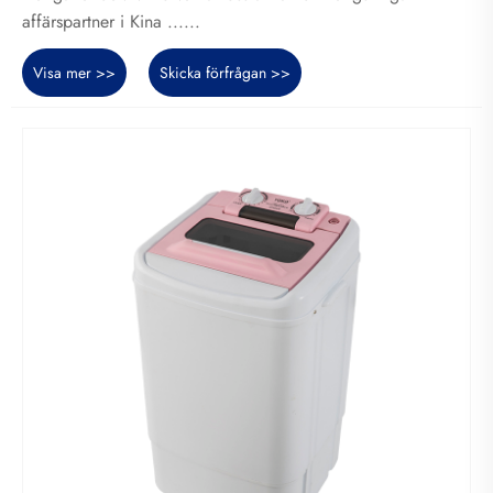
affärspartner i Kina ......
Visa mer >>
Skicka förfrågan >>