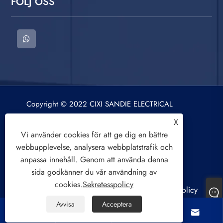
FÖLJ OSS
Copyright © 2022 CIXI SANDIE ELECTRICAL
APPLIANCE CO.,LTD. Tvättmaskin, centrifug,
X
luftkylningsfläkt. Alla rättigheter reserverade.
Vi använder cookies för att ge dig en bättre
webbupplevelse, analysera webbplatstrafik och
anpassa innehåll. Genom att använda denna
sida godkänner du vår användning av
cookies.
Sekretesspolicy
Links
Sitemap
RSS
XML
Sekretesspolicy
Avvisa
Acceptera



