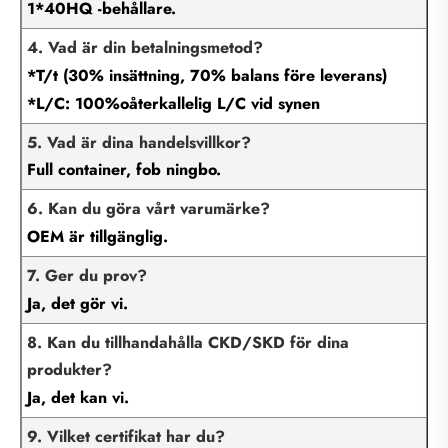
1*40HQ -behållare.
4. Vad är din betalningsmetod?
*T/t (30% insättning, 70% balans före leverans)
*L/C: 100%oåterkallelig L/C vid synen
5. Vad är dina handelsvillkor?
Full container, fob ningbo.
6. Kan du göra vårt varumärke?
OEM är tillgänglig.
7. Ger du prov?
Ja, det gör vi.
8. Kan du tillhandahålla CKD/SKD för dina
produkter?
Ja, det kan vi.
9. Vilket certifikat har du?