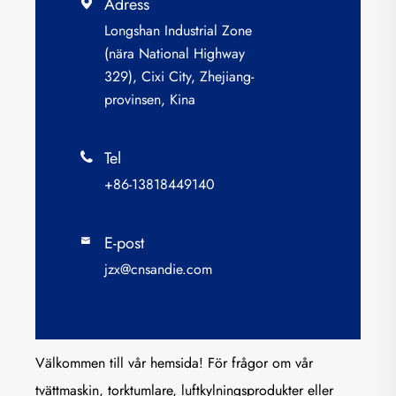
Adress

Longshan Industrial Zone
(nära National Highway
329), Cixi City, Zhejiang-
provinsen, Kina
Tel

+86-13818449140
E-post

jzx@cnsandie.com
Välkommen till vår hemsida! För frågor om vår
tvättmaskin, torktumlare, luftkylningsprodukter eller