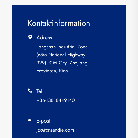
Kontaktinformation
Adress

Longshan Industrial Zone
(nära National Highway
329), Cixi City, Zhejiang-
provinsen, Kina
Tel

+86-13818449140
E-post

jzx@cnsandie.com