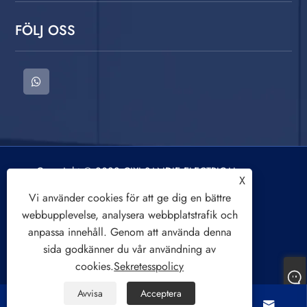
FÖLJ OSS
Copyright © 2022 CIXI SANDIE ELECTRICAL
X
APPLIANCE CO.,LTD. Tvättmaskin, centrifug,
Vi använder cookies för att ge dig en bättre
luftkylningsfläkt. Alla rättigheter reserverade.
webbupplevelse, analysera webbplatstrafik och
anpassa innehåll. Genom att använda denna
sida godkänner du vår användning av
cookies.
Sekretesspolicy
Links
Sitemap
RSS
XML
Sekretesspolicy
Avvisa
Acceptera



