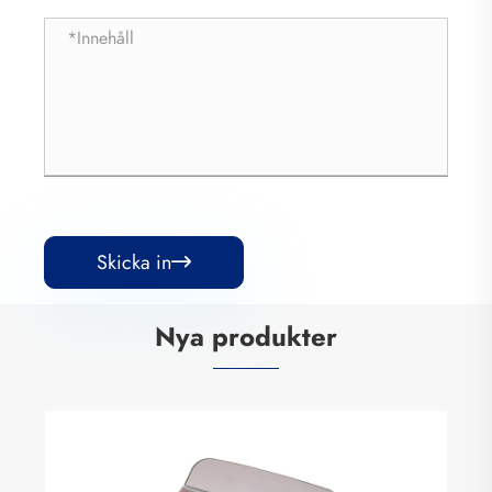
Skicka in

Nya produkter