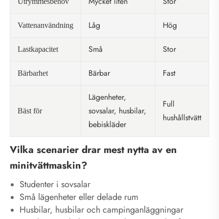
Mycket liten
Stor
Utrymmesbehov
Låg
Hög
Vattenanvändning
Små
Stor
Lastkapacitet
Bärbar
Fast
Bärbarhet
Lägenheter,
Full
sovsalar, husbilar,
Bäst för
hushållstvätt
bebiskläder
Vilka scenarier drar mest nytta av en
minitvättmaskin?
Studenter i sovsalar
Små lägenheter eller delade rum
Husbilar, husbilar och campinganläggningar