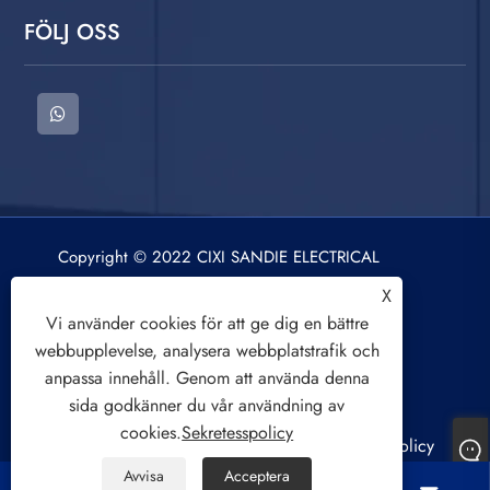
FÖLJ OSS
Copyright © 2022 CIXI SANDIE ELECTRICAL
APPLIANCE CO.,LTD. Tvättmaskin, centrifug,
X
luftkylningsfläkt. Alla rättigheter reserverade.
Vi använder cookies för att ge dig en bättre
webbupplevelse, analysera webbplatstrafik och
anpassa innehåll. Genom att använda denna
sida godkänner du vår användning av
cookies.
Sekretesspolicy
Links
Sitemap
RSS
XML
Sekretesspolicy
Avvisa
Acceptera