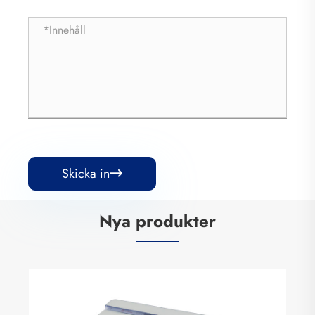
Skicka in

Nya produkter