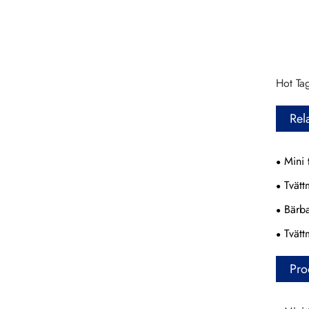
Hot Tag
Rel
Mini 
Tvätt
Bärba
Tvätt
Pro