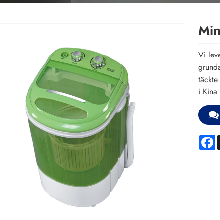
Min
Vi lev
grunda
täckte
i Kina 
F