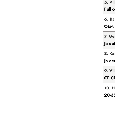
5. Vi
Full 
6. Ka
OEM ä
7. Ge
Ja det
8. Ka
Ja det
9. Vi
CE C
10. H
20-35