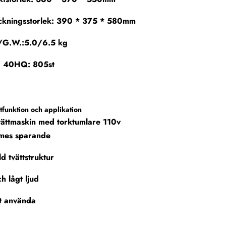
ckningsstorlek: 390 * 375 * 580mm
/G.W.:5.0/6.5 kg
 40HQ: 805st
funktion och applikation
vättmaskin med torktumlare 110v
mes sparande
ld tvättstruktur
ch lågt ljud
tt använda