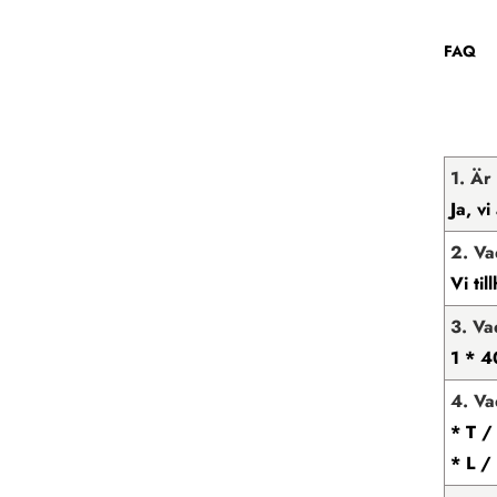
FAQ
1. Är
Ja, v
2. Va
Vi ti
3. V
1 * 4
4. Va
* T /
* L /