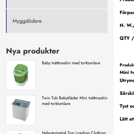
Förpa
Myggdödare
N. W.
QTY /
Nya produkter
Baby tvättmaskin med torktumlare
Produkt
Mini t
Utrym
Särski
Twin Tub Babykläder Mini tvättmaskin
med torktumlare
Tyst o
Lätt a
Helautomatisk Top Loading Clothing