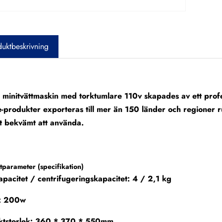
uktbeskrivning
minitvättmaskin med torktumlare 110v skapades av ett profes
-produkter exporteras till mer än 150 länder och regioner ru
t bekvämt att använda.
parameter (specifikation)
apacitet / centrifugeringskapacitet: 4 / 2,1 kg
t: 200w
ktstorlek: 360 * 370 * 550mm