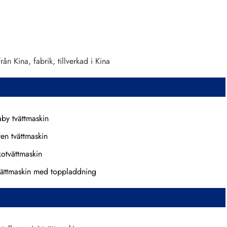
rån Kina, fabrik, tillverkad i Kina
aby tvättmaskin
ten tvättmaskin
kotvättmaskin
vättmaskin med toppladdning