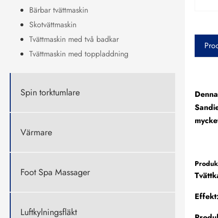
Bärbar tvättmaskin
Skotvättmaskin
Tvättmaskin med två badkar
Prod
Tvättmaskin med toppladdning
Spin torktumlare
Denna 
Sandie
mycke
Värmare
Produkt
Foot Spa Massager
Tvättk
Effek
Luftkylningsfläkt
Produ