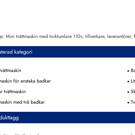
s: Mini tvättmaskin med torktumlare 110v, tillverkare, leverantörer, f
aterad kategori
tvättmaskin
B
maskin för enstaka badkar
Li
r tvättmaskin
S
maskin med två badkar
T
dukttagg