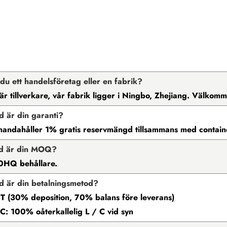
 du ett handelsföretag eller en fabrik?
i är tillverkare, vår fabrik ligger i Ningbo, Zhejiang. Välko
d är din garanti?
llhandahåller 1% gratis reservmängd tillsammans med contain
ad är din MOQ?
0HQ behållare.
d är din betalningsmetod?
 T (30% deposition, 70% balans före leverans)
 C: 100% oåterkallelig L / C vid syn