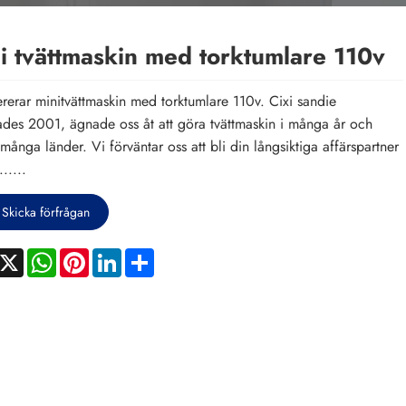
i tvättmaskin med torktumlare 110v
ererar minitvättmaskin med torktumlare 110v. Cixi sandie
des 2001, ägnade oss åt att göra tvättmaskin i många år och
 många länder. Vi förväntar oss att bli din långsiktiga affärspartner
......
Skicka förfrågan
acebook
X
WhatsApp
Pinterest
LinkedIn
Share