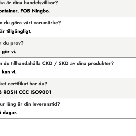
lka är dina handelsvillkor?
container, FOB Ningbo.
n du göra vårt varumärke?
r tillgängligt.
r du prov?
 gör vi.
n du tillhandahålla CKD / SKD av dina produkter?
 kan vi.
lket certifikat har du?
B ROSH CCC ISO9001
ur lång är din leveranstid?
 dagar.